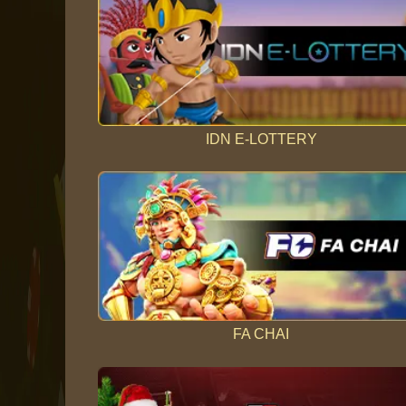
IDN E-LOTTERY
FA CHAI