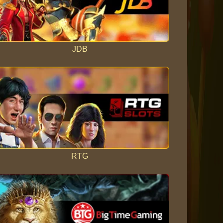
JDB
RTG