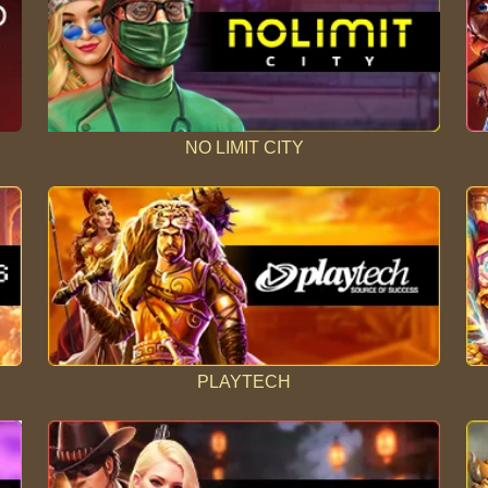
NO LIMIT CITY
PLAYTECH