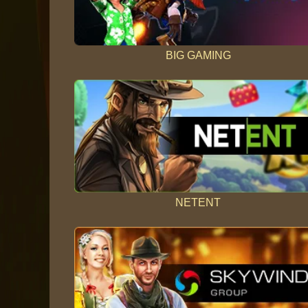
BIG GAMING
NETENT