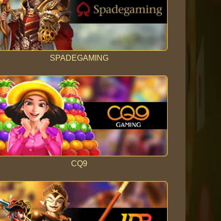
SPADEGAMING
CQ9