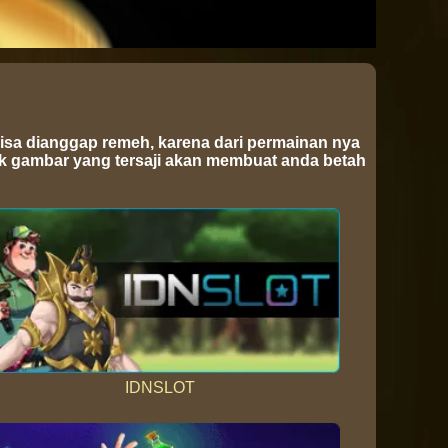
bisa dianggap remeh, karena dari permainan nya
k gambar yang tersaji akan membuat anda betah
IDNSLOT