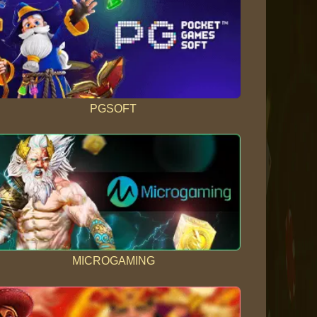
PGSOFT
MICROGAMING