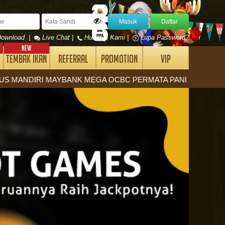
Masuk
ownload |
Live Chat |
Hubungi Kami |
Lupa Password?
NEW
TEMBAK IKAN
REFERRAL
PROMOTION
VIP
AYBANK MEGA OCBC PERMATA PANIN SEABANK SINARMAS ONLINE